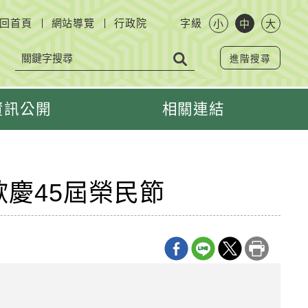
回首頁
網站導覽
行政院
字級
小
中
大
進階搜尋
資訊公開
相關連結
歡慶45屆榮民節