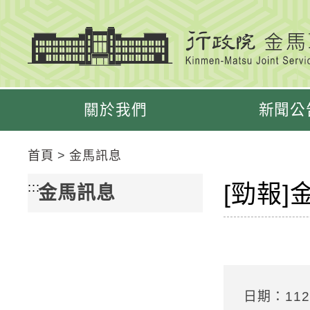
跳
跳
到
到
主
主
要
要
內
內
容
容
關於我們
新聞公
區
區
塊
塊
Go
首頁
金馬訊息
To
Center
[勁報
:::
金馬訊息
block
日期：112/