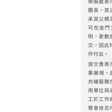
榮服處表
團長，其
承其父精
可在金門
明，更數
交，因此
作付出。
游文勇表
果展現，
共睹服務
用單位與
工於工作
導會徐志