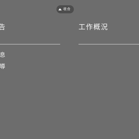
closeFooter
告
工作概況
息
導