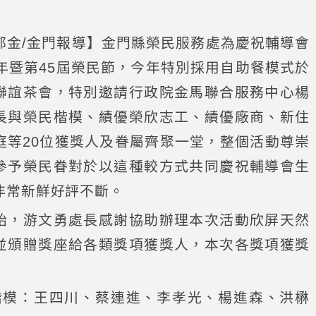
郁金/金門報導】金門縣榮民服務處為慶祝輔導會
週年暨第45屆榮民節，今年特別採用自助餐模式於
聯誼茶會，特別邀請行政院金馬聯合服務中心楊
長與榮民楷模、績優榮欣志工、績優廠商、新住
庭等20位獲獎人及眷屬齊聚一堂，整個活動尊崇
參予榮民眷對於以這種較方式共同慶祝輔導會生
非常新鮮好評不斷。
始，游文勇處長感謝協助辦理本次活動欣屏天然
並頒贈獎座給各類獎項獲獎人，本次各獎項獲獎
：
楷模：王四川、蔡連進、李孝光、楊進森、洪楙