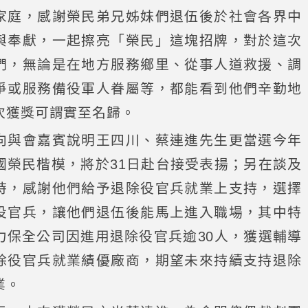
家庭，感謝榮民弟兄姊妹們退伍後於社會各界中
與奉獻，一起擦亮「榮民」這塊招牌，對於這次
們，無論是在地方服務鄉里、從事人道救援、調
爭或服務備役軍人眷屬等，都能看到他們辛勤地
次獲獎可謂實至名歸。
向與會嘉賓說明王四川、蔡連進先生更當選今年
國榮民楷模，將於31日赴台接受表揚；另在談及
時，感謝他們給予退除役官兵就業上支持，選擇
役官兵，讓他們退伍後能馬上進入職場，其中特
力保全公司因進用退除役官兵逾30人，獲選輔導
除役官兵就業績優廠商，期望未來持續支持退除
業。