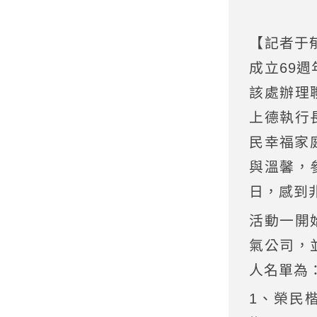
【記者于
成立69
該處辦理
上德執行
民幸福家
與溫馨，
日，感到
活動一開
氣公司，
人名單為
1、榮民