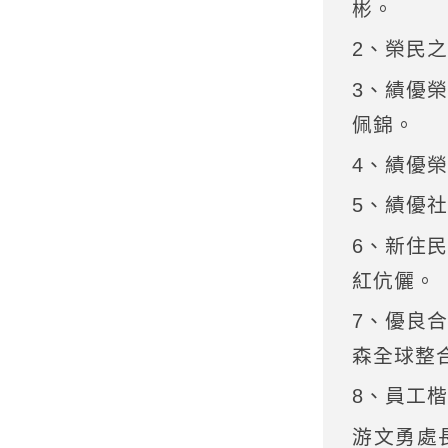
彬。
2、榮民
3、績優
佩錦。
4、績優
5、績優
6、新住
紅伉儷。
7、優良
森全球整
8、員工
游文勇處