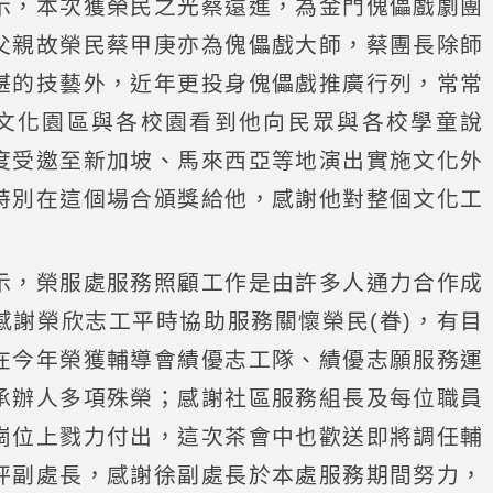
示，本次獲榮民之光蔡遠進，為金門傀儡戲劇團
父親故榮民蔡甲庚亦為傀儡戲大師，蔡團長除師
湛的技藝外，近年更投身傀儡戲推廣行列，常常
文化園區與各校園看到他向民眾與各校學童說
度受邀至新加坡、馬來西亞等地演出實施文化外
特別在這個場合頒獎給他，感謝他對整個文化工
示，榮服處服務照顧工作是由許多人通力合作成
感謝榮欣志工平時協助服務關懷榮民(眷)，有目
在今年榮獲輔導會績優志工隊、績優志願服務運
承辦人多項殊榮；感謝社區服務組長及每位職員
崗位上戮力付出，這次茶會中也歡送即將調任輔
坪副處長，感謝徐副處長於本處服務期間努力，