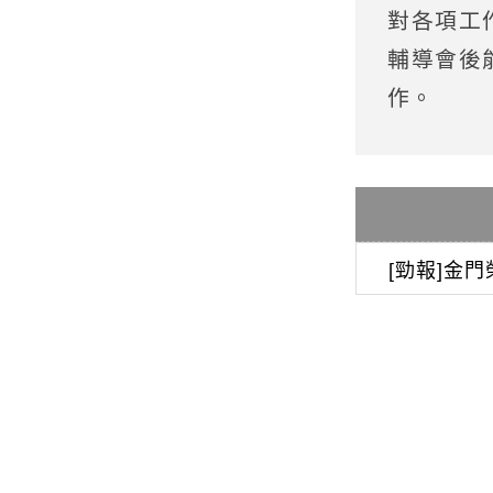
對各項工
輔導會後
作。
[勁報]金