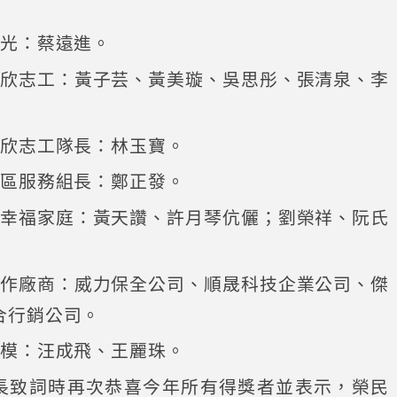
之光：蔡遠進。
榮欣志工：黃子芸、黃美璇、吳思彤、張清泉、李
榮欣志工隊長：林玉寶。
社區服務組長：鄭正發。
民幸福家庭：黃天讚、許月琴伉儷；劉榮祥、阮氏
合作廠商：威力保全公司、順晟科技企業公司、傑
合行銷公司。
楷模：汪成飛、王麗珠。
長致詞時再次恭喜今年所有得獎者並表示，榮民