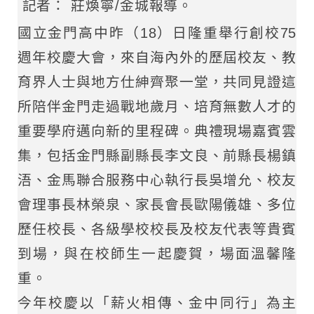
記者： 莊煥寧/金城報導。
國立金門高中昨（18）日隆重舉行創校75
週年校慶大會，來自海內外的歷屆校友、教
育界人士與地方仕紳齊聚一堂，共同見證這
所陪伴金門走過戰地歲月、培育無數人才的
重要學府邁向新的里程碑。典禮現場嘉賓雲
集，包括金門縣副縣長李文良、前縣長楊鎮
浯、金馬聯合服務中心執行長吳增允、校友
會理事長林榮泉、家長會長歐陽儀雄、多位
歷任校長、各級學校校長及校友代表等貴賓
到場，與在校師生一起慶賀，場面溫馨隆
重。
今年校慶以「薪火相傳、金中同行」為主