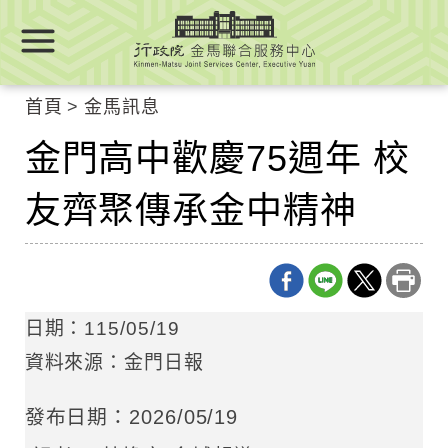
跳
跳
到
到
主
主
要
要
首頁
金馬訊息
內
內
容
金門高中歡慶75週年 校
容
區
區
塊
友齊聚傳承金中精神
塊
Go
To
Center
block
日期：115/05/19
資料來源：金門日報
發布日期：2026/05/19