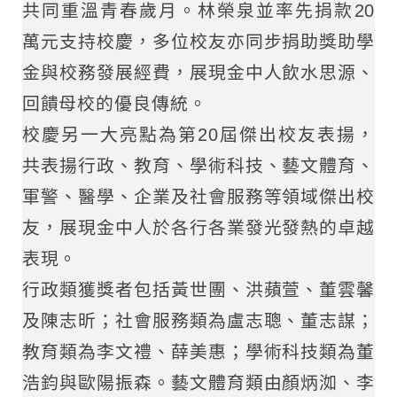
共同重溫青春歲月。林榮泉並率先捐款20
萬元支持校慶，多位校友亦同步捐助獎助學
金與校務發展經費，展現金中人飲水思源、
回饋母校的優良傳統。
校慶另一大亮點為第20屆傑出校友表揚，
共表揚行政、教育、學術科技、藝文體育、
軍警、醫學、企業及社會服務等領域傑出校
友，展現金中人於各行各業發光發熱的卓越
表現。
行政類獲獎者包括黃世團、洪蘋萱、董雲馨
及陳志昕；社會服務類為盧志聰、董志謀；
教育類為李文禮、薛美惠；學術科技類為董
浩鈞與歐陽振森。藝文體育類由顏炳洳、李