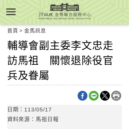
跳
跳
到
到
主
主
要
要
首頁
金馬訊息
內
內
容
輔導會副主委李文忠走
容
區
區
塊
訪馬祖 關懷退除役官
塊
Go
To
兵及眷屬
Center
block
日期：113/05/17
資料來源：馬祖日報