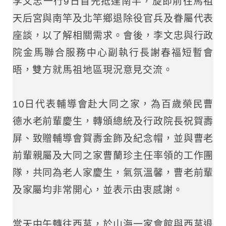
李文忠一行9日首先抵達南竿，旋即前往馬祖
天后宮與南竿及北竿鄉退除役官兵及眷屬代表
座談，以了解相關需求。會後，李文忠與行政
院金馬聯合服務中心副執行長謝春福短暫會
晤，雙方就馬祖地區現況意見交流。
10日代表輔導會赴大同之家，為百歲榮民曹
德水老前輩慶生，轉頒總統及行政院長祝賀壽
屏、致贈輔導會賀壽金飾及紀念帽，並與曹老
前輩親屬及大同之家曹蘭珍主任率領的工作團
隊，共同為老人家慶生，氣氛溫馨，曹老前輩
及家屬均非常開心，並表示由衷感謝。
當天中午轉往西莒，於山海一家會館與西莒退