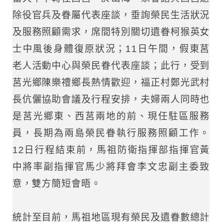
除役官兵及眷屬代表座談，垂詢榮民生活狀況
及服務照顧需求，席間特別關切遺眷柯猴英女
士中風後身體復原狀況；11日午間，假東莒
老人活動中心與榮民眷代表座談；此行，受到
莒光鄉陳樂禮鄉長熱情歡迎，福正村鄭光武村
長伉儷協助會議及行程安排，夫婦兩人同時也
是莒光鄉東、西莒兩地的前、現任駐區服務
員，長期為兩島榮民眷執行服務照顧工作。
12日行程結束前，馬祖防衛指揮部指揮官黃
中將率副指揮官馬少將拜會李文忠副主委致
意，雙方簡短會晤。
統計至目前，馬祖地區現有榮民及遺眷數總計