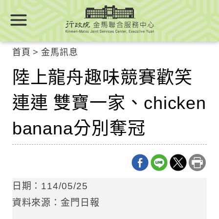
跳
跳
到
到
主
主
要
要
首頁
金馬訊息
內
內
容
陸上龍舟趣味競賽歡笑
容
區
區
塊
連連 雙寶一家、chicken
塊
Go
To
banana分別奪冠
Center
block
日期：114/05/25
資料來源：金門日報