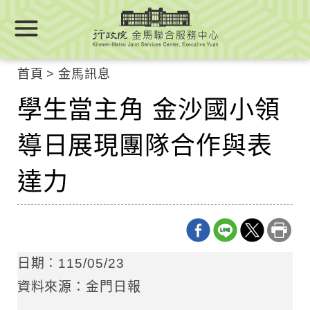
跳
跳
到
到
主
主
要
要
首頁
金馬訊息
內
內
容
學生當主角 金沙國小領
容
區
區
塊
導日展現團隊合作與表
塊
Go
To
達力
Center
block
日期：115/05/23
資料來源：金門日報