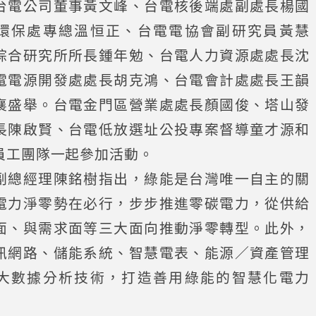
台電公司董事黃文峰、台電核後端處副處長楊國
環保處專總溫恒正、台電電協會副研究員黃慧
綜合研究所所長鍾年勉、台電人力資源處處長沈
電電源開發處處長胡克鴻、台電會計處處長王韻
襄盛舉。台電金門區營業處處長顏國俊、塔山發
長陳啟賢、台電低放選址公投專案督導童才源和
員工團隊一起參加活動。
副總經理陳銘樹指出，綠能是台灣唯一自主的關
電力淨零勢在必行，步步推進零碳電力，從供給
面、與需求面等三大面向推動淨零轉型。此外，
訊網路、儲能系統、智慧電表、能源／資產管理
I大數據分析技術，打造善用綠能的智慧化電力