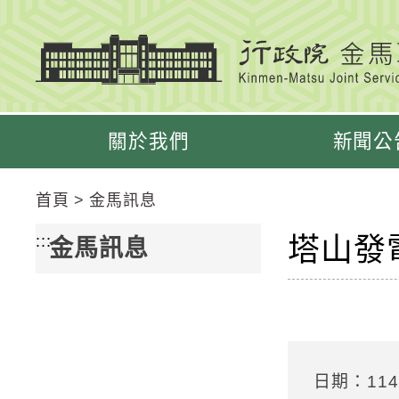
跳
跳
到
到
主
主
要
要
內
內
容
容
關於我們
新聞公
區
區
塊
塊
Go
首頁
金馬訊息
To
Center
塔山發
:::
金馬訊息
block
日期：114/