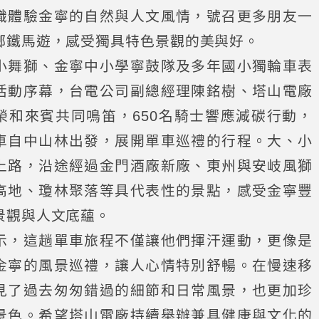
識體驗金寧的自然與人文風情，號召更多朋友一
鄉鐵馬遊，感受獨具特色景觀的美與好。
小舞獅、金寧中小學寧鼓隊及多年國小獨輪車表
活動序幕，台電公司副總經理陳銘樹、塔山電廠
榮和來賓共同鳴笛，650名騎士響應減碳行動，
車自中山林出發，展開單車巡禮的行程。大、小
上路，沿途經過金門酒廠新廠、東州與安岐風獅
高地、瓊林聚落等具代表性的景點，感受金寧豐
景觀與人文底蘊。
示，這趟單車旅程不僅讓他們揮汗運動，更像是
金寧的風景巡禮，讓人心情特別舒暢。在慢速移
見了過去匆匆錯過的細節和日常風景，也更加珍
景色。希望塔山電廠持續舉辦兼具健康與文化的