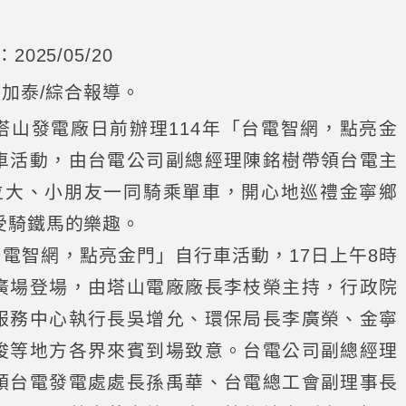
025/05/20
許加泰/綜合報導。
塔山發電廠日前辦理114年「台電智網，點亮金
車活動，由台電公司副總經理陳銘樹帶領台電主
0位大、小朋友一同騎乘單車，開心地巡禮金寧鄉
受騎鐵馬的樂趣。
台電智網，點亮金門」自行車活動，17日上午8時
廣場登場，由塔山電廠廠長李枝榮主持，行政院
服務中心執行長吳增允、環保局長李廣榮、金寧
俊等地方各界來賓到場致意。台電公司副總經理
領台電發電處處長孫禹華、台電總工會副理事長