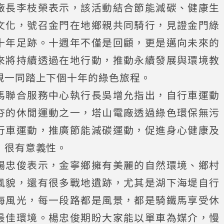
廠長李枝榮表示，該活動結合節能減碳、健康生
文化，號召金門在地鄉親共同騎行，見證金門綠
十年足跡。十週年不僅是回顧，更是邁向未來的
來將持續透過在地行動，推動永續發展與環境教
親一同踏上下個十年的綠色旅程。
馬聯合服務中心執行長吳增允指出，自行車運動
夯的休閒運動之一，塔山電廠透過綠色環保無污
行車運動，推廣節能減碳運動，促進身心健康及
，很有意義性。
楊忠俊表示，金寧鄉擁有美麗的自然環境、鄉村
風貌，還有很多戰地遺跡，尤其是湖下海堤自行
海風光，每一段路都是風景，都是騎鐵馬享受休
最佳環境。楊忠俊期盼大家能以單車為媒介，慢