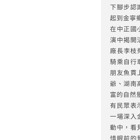
下腳步認
起到金寧
在中正國
演中揭開
廠長李枝
騎乘自行
朋友魚貫
爺、湖南
富的自然
有民眾表
一場深入
動中，看
惜眼前的