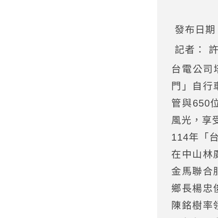
發布日期：2
記者： 
台電公司
門」自行
管與65
風光，享
114年「
在中山林
金馬聯合
鄉長楊忠
陳銘樹率