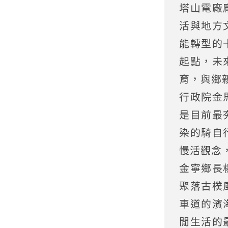
塔山電廠
活與地方
能轉型的
起點，未
育，與鄉
行政院金
是目前最
染的騎自
慢活觀念
金寧鄉長
聚落古樸
車道的濱
閒生活的