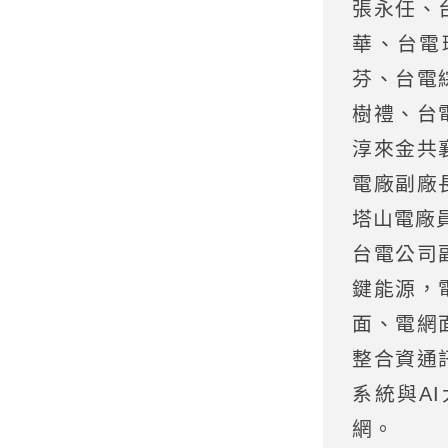
張永任、
華、台電
芬、台電
樹禮、台
淳來金共
電廠副廠
塔山電廠
台電公司
鍵能源，
面、電網
整合資通
系統與A
網。