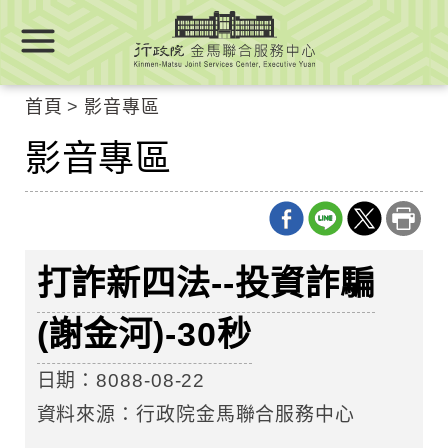
跳
跳
到
到
主
主
要
要
首頁
影音專區
內
內
容
影音專區
容
區
區
塊
塊
Go
To
Center
打詐新四法--投資詐騙
block
(謝金河)-30秒
日期：8088-08-22
資料來源：行政院金馬聯合服務中心