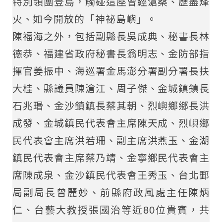
特別領團登島，觸碰這座曾經滄桑、歷盡烽
火、如今開放的「神祕島嶼」。
陳福海之外，包括副縣長吳成典、秘書長林
德恭、福建省政府秘書長翁明志、金防部指
揮官姜振中、海巡署金馬澎分署副分署長扶
大桂、縣議員陳滄江、周子傑、金城鎮鎮長
石兆瑉、金沙鎮鎮長蔡其朝、烈嶼鄉鄉長洪
成發、金城鎮民代表會主席陳天成、烈嶼鄉
民代表會主席洪若珊、副主席洪燕玉、金湖
鎮民代表會主席蔡乃靖、金寧鄉民代表會主
席陳成泉、金沙鎮民代表會王秀玉、台北郵
局副局長曾麗妙、前縣府政風處主任陳炳
仁、台藝大教授張國治等近80位貴賓，共