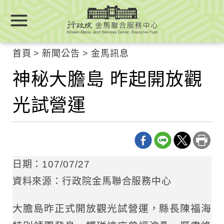
跳
跳
到
到
主
主
要
要
首頁
新聞公告
金馬訊息
內
內
容
神秘大膽島 昨起開放觀
容
區
區
塊
光試營運
塊
Go
To
Center
block
日期：107/07/27
資料來源：行政院金馬聯合服務中心
大膽島昨正式開放觀光試營運，縣長陳福海