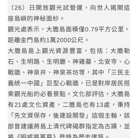
（26）日開放觀光試營運，向世人揭開這
座島嶼的神秘面紗。
觀光處表示，大膽島面積僅0.79平方公里，
距離金門島約1萬2000公尺。
大膽島島上觀光資源豐富，包括：大膽勒
石、生明路、生明廳、神雞墓、北安寺、心
戰牆、神泉井、神泉茶坊等，其中「三民主
義統一中國」巨型心戰牆，已是對岸居民搭
乘觀光船的必看景點。文化部評估，大膽島
有21處文化資產，二膽島也有13處，秉持
「先文資保存，後建設開發」這個主軸，該
部曾建議將島上清代碑碣群指定為古蹟，並
將《明威將軍墓》登錄為歷史建築。