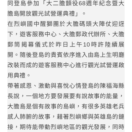
同登島參加「大二膽顫役68週年紀念暨大
膽島開放觀光試營運典禮」。
在烈嶼國中醒獅團於大膽碼頭大陣仗迎迓
下，遊客服務中心、大膽郵政代辦所、大膽
郵筒揭幕儀式於昨日上午10時許陸續展
開。隨後登島的貴賓依序進入由島上生明廳
改裝而成的遊客服務中心進行觀光試營運啟
用典禮。
帶著感恩、激動與喜悅心情登島的陳福海縣
長說，一個地方要發展要有說故事的能量，
大膽島是個有故事的島嶼，有很多英雄老兵
感人肺腑的故事，藉著烈嶼鄉與英雄島的鏈
接，期待能帶動烈嶼地區的觀光發展，同時