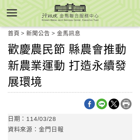
跳
跳
到
到
主
主
要
要
首頁
新聞公告
金馬訊息
內
內
容
歡慶農民節 縣農會推動
容
區
區
塊
新農業運動 打造永續發
塊
Go
To
展環境
Center
block
日期：114/03/28
資料來源：金門日報