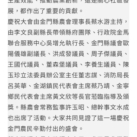
生產效能、推動農業創新，還是關心社區發
展，都作出了重要的貢獻。
慶祝大會由金門縣農會理事長蔡水游主持，
由李文良副縣長帶領縣府團隊、行政院金馬
聯合服務中心吳增允執行長、金門縣議會歐
陽儀雄副議長、洪成發議員、周子傑議員、
王國代議員、董森堡議員、李養生議員、陳
玉珍立法委員辦公室主任董志謀、消防局長
呂英華、金湖鎮民代表會主席蔡乃靖、金寧
鄉民代表會主席黃文欣等長官蒞臨指導及頒
獎。縣農會常務監事許玉昭、總幹事文水成
也出席了活動。大家共同見證了這一場慶祝
金門農民辛勤付出的盛會。