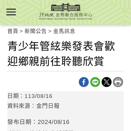
跳
跳
到
到
主
主
要
要
首頁
新聞公告
金馬訊息
內
內
容
青少年管絃樂發表會歡
容
區
區
塊
迎鄉親前往聆聽欣賞
塊
Go
To
Center
block
日期：113/08/16
資料來源：金門日報
發布日期：2024/08/16