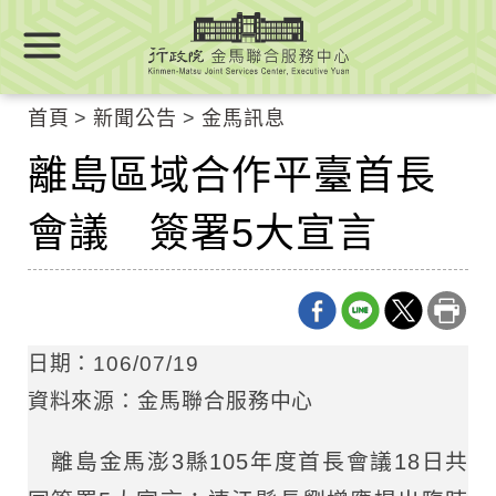
跳
跳
到
到
主
主
要
要
首頁
新聞公告
金馬訊息
內
內
容
離島區域合作平臺首長
容
區
區
塊
會議 簽署5大宣言
塊
Go
To
Center
block
日期：106/07/19
資料來源：金馬聯合服務中心
離島金馬澎3縣105年度首長會議18日共