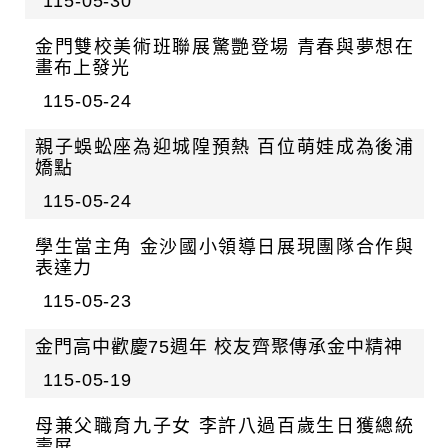
115-05-30
金門雙校美術班聯展驚艷登場 青春與夢想在
畫布上發光
115-05-24
親子蜈蚣座為迎城隍預熱 百位萌娃成為後浦
嬌點
115-05-24
學生當主角 金沙國小領導日展現團隊合作與
表達力
115-05-23
金門高中歡慶75週年 校友齊聚傳承金中精神
115-05-19
母兼父職育九子女 李許八過百歲生日獲總統
壽屏