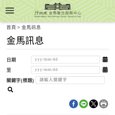
跳
跳
到
到
主
主
要
要
首頁
金馬訊息
內
內
容
金馬訊息
容
區
區
塊
塊
Go
點
日期
To
Center
擊
點
至
block
選
擊
關鍵字(標題)
擇
選
搜
日
擇
尋
期
日
起
期