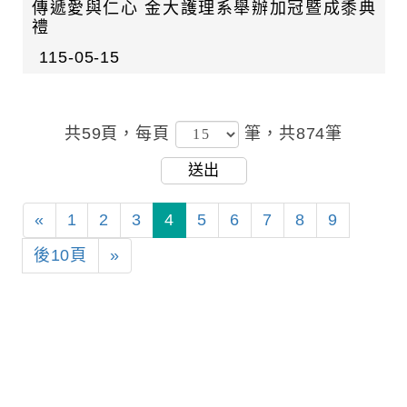
傳遞愛與仁心 金大護理系舉辦加冠暨成黍典
禮
115-05-15
共59頁，
每頁
筆，共874筆
送出
«
1
2
3
4
5
6
7
8
9
後10頁
»