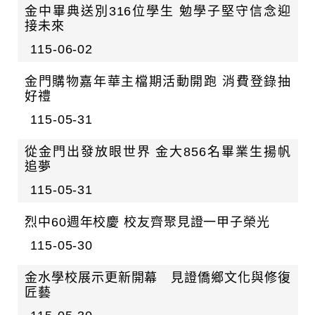
日
迄
金中畢典送別316位學生 勉學子堅守信念迎
接未來
日
115-06-02
金門購物嘉年華主檔期活動開跑 消費登錄抽
好禮
115-05-31
從金門出發放眼世界 金大856名畢業生揚帆
追夢
115-05-31
烈中60週年校慶 校友齊聚見證一甲子榮光
115-05-30
金水學校展示更新開幕 見證僑鄉文化與修復
匠藝